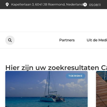
Kapellerlaan 3, 6041 JB Roermond, Nederland
05:08:12
Partners
Uit de Med
Hier zijn uw zoekresultaten C
TOERISME