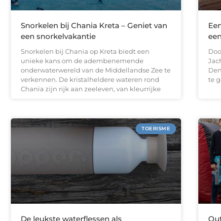
Snorkelen bij Chania Kreta – Geniet van
Een
een snorkelvakantie
een
Snorkelen bij Chania op Kreta biedt een
Doo
unieke kans om de adembenemende
Jac
onderwaterwereld van de Middellandse Zee te
Denk
verkennen. De kristalheldere wateren rond
te 
Chania zijn rijk aan zeeleven, van kleurrijke
TOERISME
De leukste waterflessen als
Out