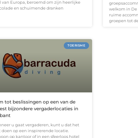
l van Europa, beroemd om zijn heerlijke
groepsaccomm
colade en schuimende dranken
welkom in De P
ruime accommo
groepen tot de
TOERISME
 tot beslissingen op een van de
st bijzondere vergaderlocaties in
bant
neer u gaat vergaderen, kunt u dat het
t doen op een inspirerende locatie.
oon op kantoor of in een sfeerloos hotel