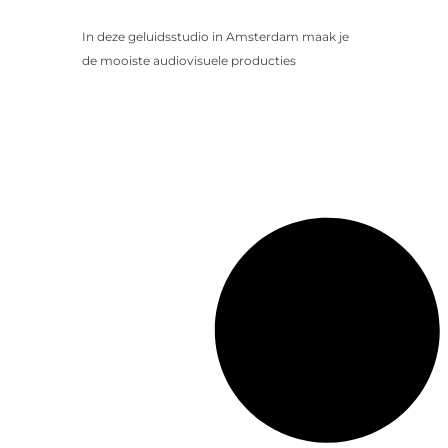
In deze geluidsstudio in Amsterdam maak je
de mooiste audiovisuele producties