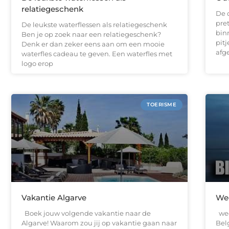
relatiegeschenk
De 
pret
De leukste waterflessen als relatiegeschenk
bin
Ben je op zoek naar een relatiegeschenk?
pit
Denk er dan zeker eens aan om een mooie
afge
waterfles cadeau te geven. Een waterfles met
logo erop
TOERISME
Vakantie Algarve
Wee
Boek jouw volgende vakantie naar de
wee
Algarve! Waarom zou jij op vakantie gaan naar
Belg