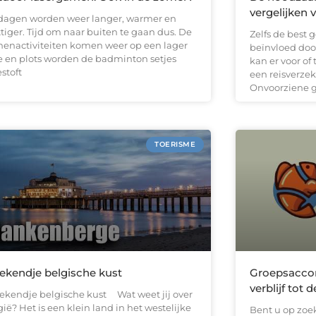
vergelijken 
dagen worden weer langer, warmer en
tiger. Tijd om naar buiten te gaan dus. De
Zelfs de best 
nenactiviteiten komen weer op een lager
beïnvloed doo
je en plots worden de badminton setjes
kan er voor of
stoft
een reisverzek
Onvoorziene 
TOERISME
kendje belgische kust
Groepsaccom
verblijf tot 
kendje belgische kust Wat weet jij over
ië? Het is een klein land in het westelijke
Bent u op zoe