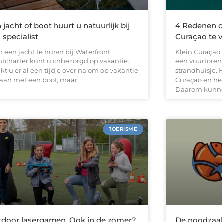
 jacht of boot huurt u natuurlijk bij
4 Redenen o
 specialist
Curaçao te 
r een jacht te huren bij Waterfront
Klein Curaçao 
htcharter kunt u onbezorgd op vakantie.
een vuurtoren
t u er al een tijdje over na om op vakantie
strandhuisje. 
gaan met een boot, maar
Curaçao en het
Daarom kunn
TOERISME
door lasergamen. Ook in de zomer?
De noodzaak