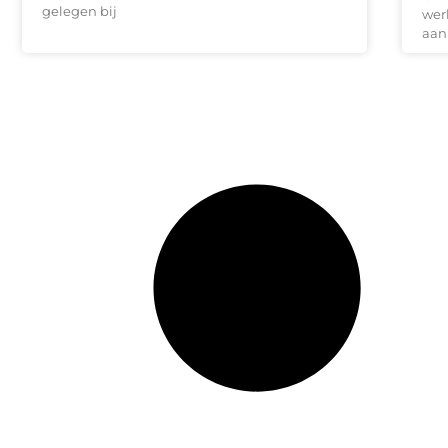
gelegen bij
wer
aan