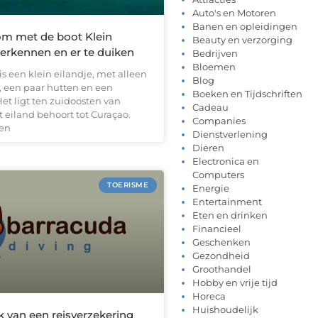
Auto's en Motoren
Banen en opleidingen
m met de boot Klein
Beauty en verzorging
verkennen en er te duiken
Bedrijven
Bloemen
is een klein eilandje, met alleen
Blog
, een paar hutten en een
Boeken en Tijdschriften
Het ligt ten zuidoosten van
Cadeau
 eiland behoort tot Curaçao.
Companies
en
Dienstverlening
Dieren
Electronica en
Computers
TOERISME
Energie
Entertainment
Eten en drinken
Financieel
Geschenken
Gezondheid
Groothandel
Hobby en vrije tijd
Horeca
Huishoudelijk
 van een reisverzekering