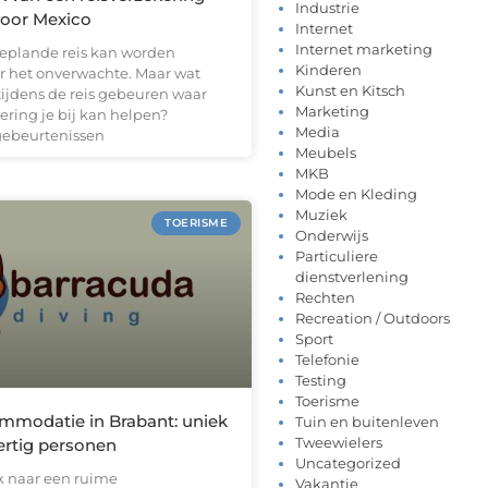
Industrie
voor Mexico
Internet
Internet marketing
geplande reis kan worden
Kinderen
r het onverwachte. Maar wat
Kunst en Kitsch
 tijdens de reis gebeuren waar
Marketing
ering je bij kan helpen?
Media
gebeurtenissen
Meubels
MKB
Mode en Kleding
Muziek
TOERISME
Onderwijs
Particuliere
dienstverlening
Rechten
Recreation / Outdoors
Sport
Telefonie
Testing
Toerisme
modatie in Brabant: uniek
Tuin en buitenleven
Tweewielers
dertig personen
Uncategorized
k naar een ruime
Vakantie