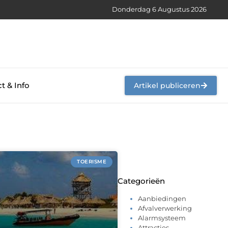
Donderdag 6 Augustus 2026
t & Info
Artikel publiceren
TOERISME
Categorieën
Aanbiedingen
Afvalverwerking
Alarmsysteem
Attracties