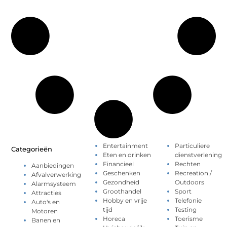
Entertainment
Particuliere
Categorieën
Eten en drinken
dienstverlening
Financieel
Rechten
Aanbiedingen
Geschenken
Recreation /
Afvalverwerking
Gezondheid
Outdoors
Alarmsysteem
Groothandel
Sport
Attracties
Hobby en vrije
Telefonie
Auto's en
tijd
Testing
Motoren
Horeca
Toerisme
Banen en