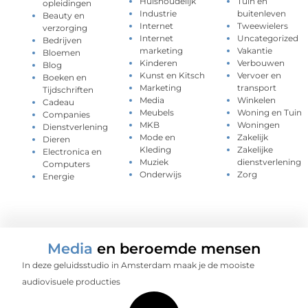
Huishoudelijk
Tuin en
opleidingen
Industrie
buitenleven
Beauty en
Internet
Tweewielers
verzorging
Internet
Uncategorized
Bedrijven
marketing
Vakantie
Bloemen
Kinderen
Verbouwen
Blog
Kunst en Kitsch
Vervoer en
Boeken en
Marketing
transport
Tijdschriften
Media
Winkelen
Cadeau
Meubels
Woning en Tuin
Companies
MKB
Woningen
Dienstverlening
Mode en
Zakelijk
Dieren
Kleding
Zakelijke
Electronica en
Muziek
dienstverlening
Computers
Onderwijs
Zorg
Energie
Media
en beroemde mensen
In deze geluidsstudio in Amsterdam maak je de mooiste
audiovisuele producties