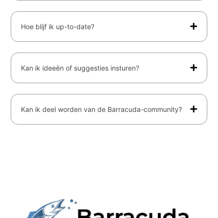
Hoe blijf ik up-to-date?
Kan ik ideeën of suggesties insturen?
Kan ik deel worden van de Barracuda-community?