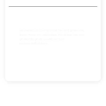
Sluit je aan bij onze community
Bij Barracuda Diving draait het niet alleen om
lezen, maar om verbinden. Word deel van een
groeiende groep avonturiers en
verhalenliefhebbers.
Registreer nu