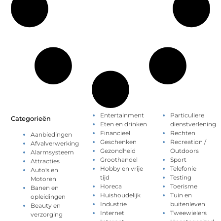
Entertainment
Particuliere
Categorieën
Eten en drinken
dienstverlening
Financieel
Rechten
Aanbiedingen
Geschenken
Recreation /
Afvalverwerking
Gezondheid
Outdoors
Alarmsysteem
Groothandel
Sport
Attracties
Hobby en vrije
Telefonie
Auto's en
tijd
Testing
Motoren
Horeca
Toerisme
Banen en
Huishoudelijk
Tuin en
opleidingen
Industrie
buitenleven
Beauty en
Internet
Tweewielers
verzorging