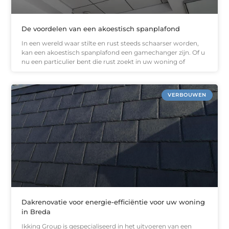
De voordelen van een akoestisch spanplafond
In een wereld waar stilte en rust steeds schaarser worden,
kan een akoestisch spanplafond een gamechanger zijn. Of u
nu een particulier bent die rust zoekt in uw woning of
VERBOUWEN
Dakrenovatie voor energie-efficiëntie voor uw woning
in Breda
Ikking Group is gespecialiseerd in het uitvoeren van een