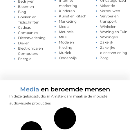
Internet
Uncategorized
Bedrijven
marketing
Vakantie
Bloemen
Kinderen
Verbouwen
Blog
Kunst en Kitsch
Vervoer en
Boeken en
Marketing
transport
Tijdschriften
Media
Winkelen
Cadeau
Meubels
Woning en Tuin
Companies
MKB
Woningen
Dienstverlening
Mode en
Zakelijk
Dieren
Kleding
Zakelijke
Electronica en
Muziek
dienstverlening
Computers
Onderwijs
Zorg
Energie
Media
en beroemde mensen
In deze geluidsstudio in Amsterdam maak je de mooiste
audiovisuele producties