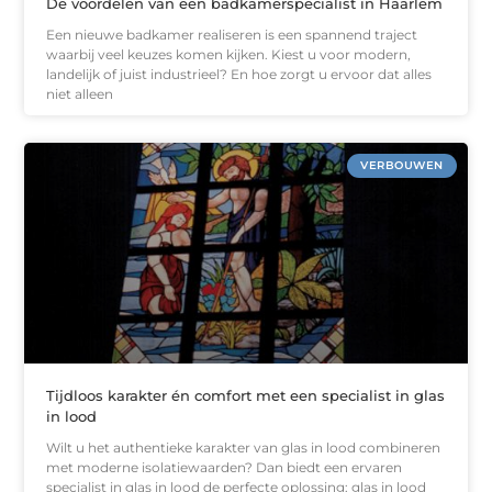
De voordelen van een badkamerspecialist in Haarlem
Een nieuwe badkamer realiseren is een spannend traject
waarbij veel keuzes komen kijken. Kiest u voor modern,
landelijk of juist industrieel? En hoe zorgt u ervoor dat alles
niet alleen
VERBOUWEN
Tijdloos karakter én comfort met een specialist in glas
in lood
Wilt u het authentieke karakter van glas in lood combineren
met moderne isolatiewaarden? Dan biedt een ervaren
specialist in glas in lood de perfecte oplossing: glas in lood