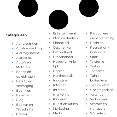
Entertainment
Particuliere
Categorieën
Eten en drinken
dienstverlening
Financieel
Rechten
Aanbiedingen
Geschenken
Recreation /
Afvalverwerking
Gezondheid
Outdoors
Alarmsysteem
Groothandel
Sport
Attracties
Hobby en vrije
Telefonie
Auto's en
tijd
Testing
Motoren
Horeca
Toerisme
Banen en
Huishoudelijk
Tuin en
opleidingen
Industrie
buitenleven
Beauty en
Internet
Tweewielers
verzorging
Internet
Uncategorized
Bedrijven
marketing
Vakantie
Bloemen
Kinderen
Verbouwen
Blog
Kunst en Kitsch
Vervoer en
Boeken en
Marketing
transport
Tijdschriften
Media
Winkelen
Cadeau