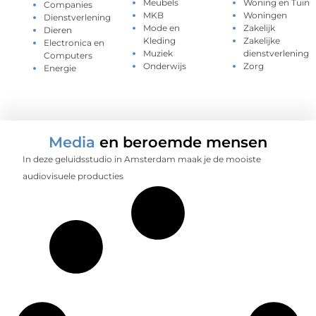
Meubels
Woning en Tuin
Companies
MKB
Woningen
Dienstverlening
Mode en
Zakelijk
Dieren
Kleding
Zakelijke
Electronica en
Muziek
dienstverlening
Computers
Onderwijs
Zorg
Energie
Media
en beroemde mensen
In deze geluidsstudio in Amsterdam maak je de mooiste
audiovisuele producties