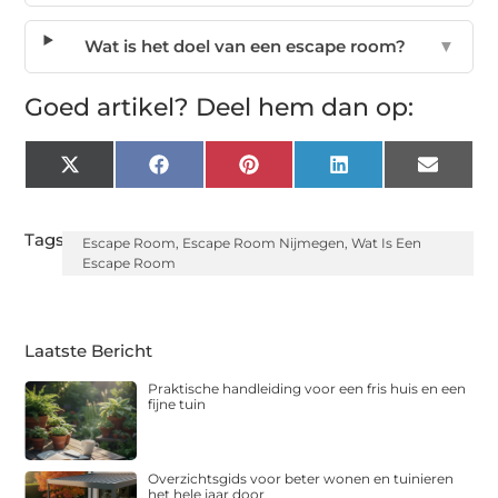
Wat is het doel van een escape room?
▼
Goed artikel? Deel hem dan op:
X
Facebook
Pinterest
LinkedIn
Email
(Twitter)
Tags:
Escape Room
,
Escape Room Nijmegen
,
Wat Is Een
Escape Room
Laatste Bericht
Praktische handleiding voor een fris huis en een
fijne tuin
Overzichtsgids voor beter wonen en tuinieren
het hele jaar door