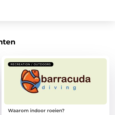
hten
RECREATION / OUTDOORS
Waarom indoor roeien?