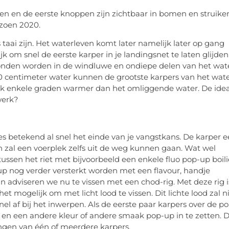
luiten en de eerste knoppen zijn zichtbaar in bomen en struike
izoen 2020.
taai zijn. Het waterleven komt later namelijk later op gang
 om snel de eerste karper in je landingsnet te laten glijden
vonden worden in de windluwe en ondiepe delen van het wate
40 centimeter water kunnen de grootste karpers van het wat
aak enkele graden warmer dan het omliggende water. De ide
werk?
s betekend al snel het einde van je vangstkans. De karper e
 zal een voerplek zelfs uit de weg kunnen gaan. Wat wel
ussen het riet met bijvoorbeeld een enkele fluo pop-up boili
up nog verder versterkt worden met een flavour, handje
n adviseren we nu te vissen met een chod-rig. Met deze rig i
mogelijk om met licht lood te vissen. Dit lichte lood zal n
el af bij het inwerpen. Als de eerste paar karpers over de p
 en een andere kleur of andere smaak pop-up in te zetten. D
vangen van één of meerdere karpers.