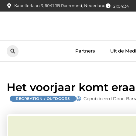
Kapellerlaan 3, 6041 JB Roermond, Nederland
21:04:35
Partners
Uit de Med
Het voorjaar komt eraa
Gepubliceerd Door: Barr
RECREATION / OUTDOORS