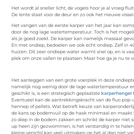
Het wordt al sneller licht, de vogels hoor je al vroeg f
De lente staat voor de deur en zo ook het nieuwe visse
Het vangen van de eerste karper van het jaar kan soms 
door de nog lage watertemperatuur. Toch is het mogelijk
als je goed zoekt. De karper kan namelijk massaal ge
En met ondiep, bedoelen we ook echt ondiep. Zelf in 
huizen. Dit zeer ondiepe water warmt snel op, en is v
plek om onze vallen te plaatsen. Maar hoe ga je nu te 
Het aanleggen van een grote voerplek in deze ondiepte
namelijk nog weinig door de lage watertemperatuur en
geschikt is, is een strategisch geplaatste
karperhengel
t
Eventueel kan de aantrekkingskracht van de fluo pop-
hennep of pellets. Wat betreft keuze van karperonderlij
de kans op bodemvuil op de haak minimaal en maakt het 
zo diep in de bodem zakken en schrikt de karper niet sn
up heen zijn gezwommen, is het verstandig in te halen
kleine verschil kan veel uitmaken op het al dan niet 