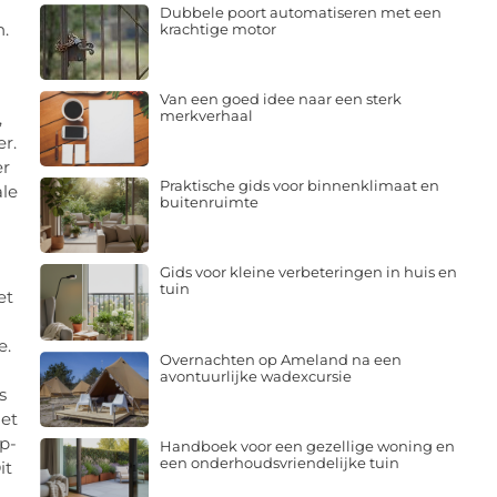
Dubbele poort automatiseren met een
n.
krachtige motor
Van een goed idee naar een sterk
merkverhaal
,
r.
er
Praktische gids voor binnenklimaat en
ale
buitenruimte
Gids voor kleine verbeteringen in huis en
tuin
et
e.
Overnachten op Ameland na een
avontuurlijke wadexcursie
s
iet
op-
Handboek voor een gezellige woning en
een onderhoudsvriendelijke tuin
it