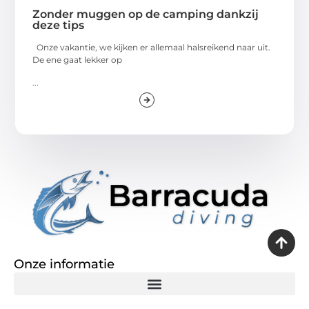
Zonder muggen op de camping dankzij
deze tips
Onze vakantie, we kijken er allemaal halsreikend naar uit.
De ene gaat lekker op
...
Onze informatie
Goedkope linkbuilding: een slimme zet of een dure vergissing?
Verdien geld met je website: de realiteit achter het digitale verdienmodel