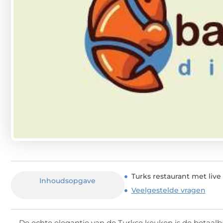
Turks restaurant met liv
Inhoudsopgave
Veelgestelde vragen
De echte elegantie van de Turkse keuken is de betaalb