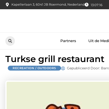
Kapellerlaan 3, 6041 JB Roermond, Nederland
13:07:17
Partners
Uit de Med
Turkse grill restaurant
Gepubliceerd Door: Barr
RECREATION / OUTDOORS