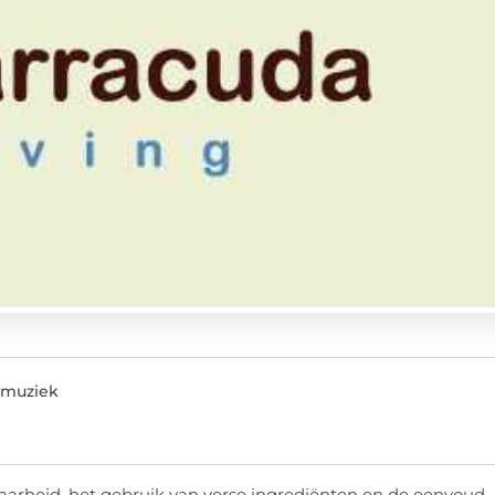
e muziek
aarheid, het gebruik van verse ingrediënten en de eenvoud