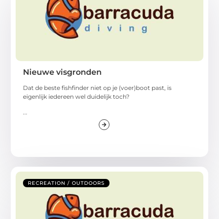
Nieuwe visgronden
Dat de beste fishfinder niet op je (voer)boot past, is
eigenlijk iedereen wel duidelijk toch?
...
RECREATION / OUTDOORS