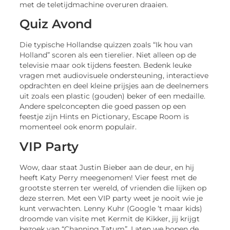
met de teletijdmachine overuren draaien.
Quiz Avond
Die typische Hollandse quizzen zoals “Ik hou van
Holland” scoren als een tierelier. Niet alleen op de
televisie maar ook tijdens feesten. Bedenk leuke
vragen met audiovisuele ondersteuning, interactieve
opdrachten en deel kleine prijsjes aan de deelnemers
uit zoals een plastic (gouden) beker of een medaille.
Andere spelconcepten die goed passen op een
feestje zijn Hints en Pictionary, Escape Room is
momenteel ook enorm populair.
VIP Party
Wow, daar staat Justin Bieber aan de deur, en hij
heeft Katy Perry meegenomen! Vier feest met de
grootste sterren ter wereld, of vrienden die lijken op
deze sterren. Met een VIP party weet je nooit wie je
kunt verwachten. Lenny Kuhr (Google ‘t maar kids)
droomde van visite met Kermit de Kikker, jij krijgt
bezoek van “Channing Tatum”. Laten we hopen de