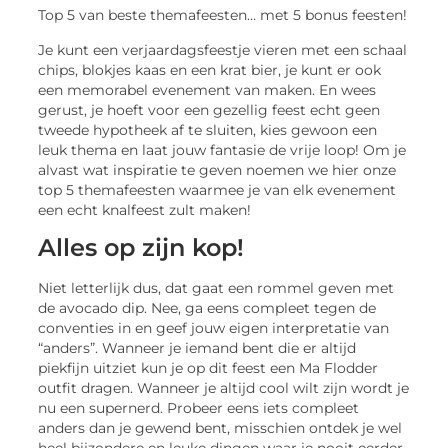
Top 5 van beste themafeesten… met 5 bonus feesten!
Je kunt een verjaardagsfeestje vieren met een schaal
chips, blokjes kaas en een krat bier, je kunt er ook
een memorabel evenement van maken. En wees
gerust, je hoeft voor een gezellig feest echt geen
tweede hypotheek af te sluiten, kies gewoon een
leuk thema en laat jouw fantasie de vrije loop! Om je
alvast wat inspiratie te geven noemen we hier onze
top 5 themafeesten waarmee je van elk evenement
een echt knalfeest zult maken!
Alles op zijn kop!
Niet letterlijk dus, dat gaat een rommel geven met
de avocado dip. Nee, ga eens compleet tegen de
conventies in en geef jouw eigen interpretatie van
“anders”. Wanneer je iemand bent die er altijd
piekfijn uitziet kun je op dit feest een Ma Flodder
outfit dragen. Wanneer je altijd cool wilt zijn wordt je
nu een supernerd. Probeer eens iets compleet
anders dan je gewend bent, misschien ontdek je wel
heel bijzondere en leuke dingen waar je nooit eerder