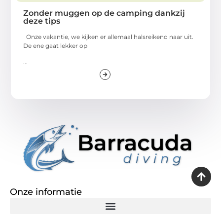
Zonder muggen op de camping dankzij
deze tips
Onze vakantie, we kijken er allemaal halsreikend naar uit.
De ene gaat lekker op
...
Onze informatie
Goedkope linkbuilding: een slimme zet of een dure vergissing?
Verdien geld met je website: de realiteit achter het digitale verdienmodel