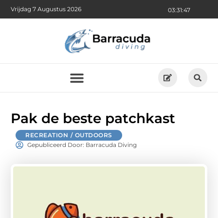
Vrijdag 7 Augustus 2026
03:31:48
Pak de beste patchkast
RECREATION / OUTDOORS
Gepubliceerd Door: Barracuda Diving