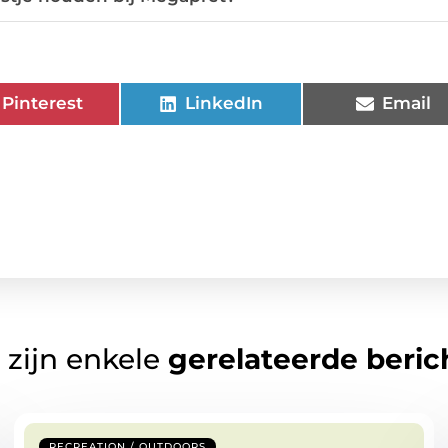
Pinterest
LinkedIn
Email
 zijn enkele
gerelateerde beric
RECREATION / OUTDOORS