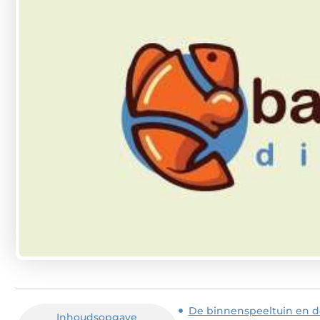
De binnenspeeltuin en d
Inhoudsopgave