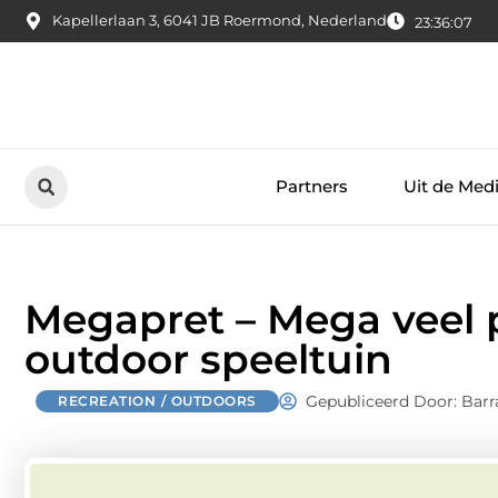
Kapellerlaan 3, 6041 JB Roermond, Nederland
23:36:08
Partners
Uit de Med
Megapret – Mega veel p
outdoor speeltuin
Gepubliceerd Door: Barr
RECREATION / OUTDOORS