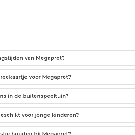
ngstijden van Megapret?
treekaartje voor Megapret?
ons in de buitenspeeltuin?
geschikt voor jonge kinderen?
estje houden bij Megapret?