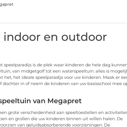
gapret
e indoor en outdoor
et speelparadijs is de plek waar kinderen de hele dag kunne
uin, van midgetgolf tot een waterspeeltuin: alles is mogelij
 het, het ideale speelparadijs voor uw kinderen. Maak er ee
n of dochter in of neem de kinderen van uw basisschool mee o
speeltuin van Megapret
en grote verscheidenheid aan speeltoestellen en activiteite
ppen en grollen die uw kinderen binnen uit willen halen. De
 voorzien van geluidsabsorberende voorzieningen. De