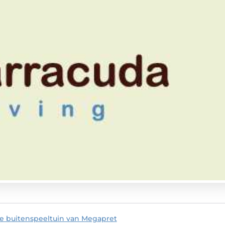
e buitenspeeltuin van Megapret