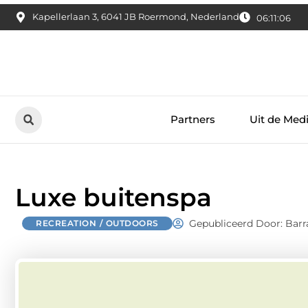
Kapellerlaan 3, 6041 JB Roermond, Nederland
06:11:07
Partners
Uit de Med
Luxe buitenspa
Gepubliceerd Door: Barr
RECREATION / OUTDOORS