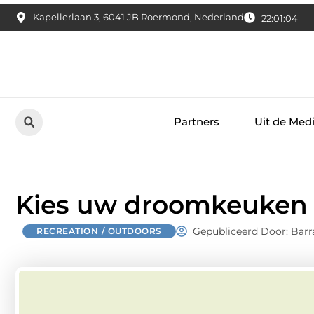
Kapellerlaan 3, 6041 JB Roermond, Nederland
22:01:05
Partners
Uit de Med
Kies uw droomkeuken
Gepubliceerd Door: Barr
RECREATION / OUTDOORS