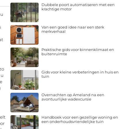
Dubbele poort automatiseren met een
krachtige motor
 u
s
Van een goed idee naar een sterk
merkverhaal
at
Praktische gids voor binnenklimaat en
buitenruimte
zo
Gids voor kleine verbeteringen in huis en
 u
tuin
te
g
Overnachten op Ameland na een
avontuurlijke wadexcursie
elt
Handboek voor een gezellige woning en
een onderhoudsvriendelijke tuin
oor
de