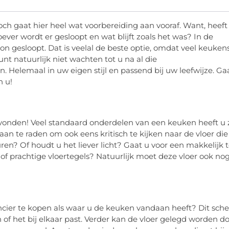
och gaat hier heel wat voorbereiding aan vooraf. Want, heeft
er wordt er gesloopt en wat blijft zoals het was? In de
n gesloopt. Dat is veelal de beste optie, omdat veel keuken
nt natuurlijk niet wachten tot u na al die
lemaal in uw eigen stijl en passend bij uw leefwijze. Ga
n u!
onden! Veel standaard onderdelen van een keuken heeft u 
an te raden om ook eens kritisch te kijken naar de vloer die
ren? Of houdt u het liever licht? Gaat u voor een makkelijk 
of prachtige vloertegels? Natuurlijk moet deze vloer ook no
rancier te kopen als waar u de keuken vandaan heeft? Dit sche
 of het bij elkaar past. Verder kan de vloer gelegd worden d
oop geregel. Aan te raden is dan ook om uw vloer direct bij 