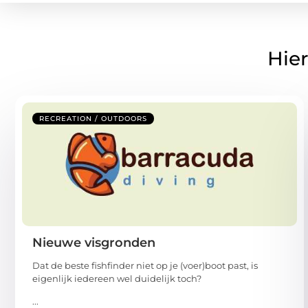
Hier
RECREATION / OUTDOORS
Nieuwe visgronden
Dat de beste fishfinder niet op je (voer)boot past, is
eigenlijk iedereen wel duidelijk toch?
...