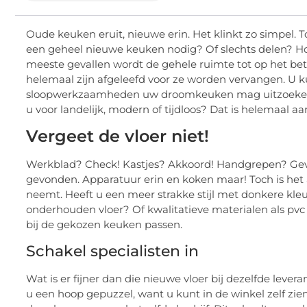
Oude keuken eruit, nieuwe erin. Het klinkt zo simpel. T
een geheel nieuwe keuken nodig? Of slechts delen? Hoev
meeste gevallen wordt de gehele ruimte tot op het beto
helemaal zijn afgeleefd voor ze worden vervangen. U ku
sloopwerkzaamheden uw droomkeuken mag uitzoeken. He
u voor landelijk, modern of tijdloos? Dat is helemaal aa
Vergeet de vloer niet!
Werkblad? Check! Kastjes? Akkoord! Handgrepen? Gev
gevonden. Apparatuur erin en koken maar! Toch is het a
neemt. Heeft u een meer strakke stijl met donkere kleu
onderhouden vloer? Of kwalitatieve materialen als pvc 
bij de gekozen keuken passen.
Schakel specialisten in
Wat is er fijner dan die nieuwe vloer bij dezelfde leve
u een hoop gepuzzel, want u kunt in de winkel zelf zien
de vakmensen van hetzelfde bedrijf. Dit scheelt u een h