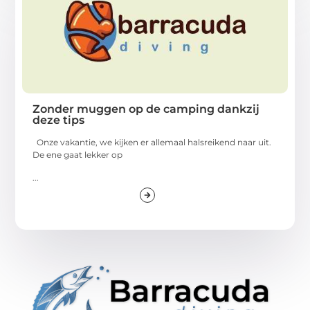
Zonder muggen op de camping dankzij
deze tips
Onze vakantie, we kijken er allemaal halsreikend naar uit.
De ene gaat lekker op
...