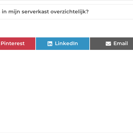
in mijn serverkast overzichtelijk?
Pinterest
LinkedIn
Email