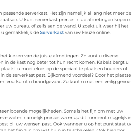
en passende serverkast. Het zijn namelijk al lang niet meer d
laatsen. U kunt serverkast precies in de afmetingen kopen 
r uw bureau, of zelfs aan de wand. U zoekt uit waar hij het
t u gemakkelijk de
Serverkast
van uw keuze online.
het kiezen van de juiste afmetingen. Zo kunt u diverse
en in de kast nog beter tot hun recht komen. Kabels bergt u
 plaatst u moeiteloos op de speciaal te plaatsen houders of
k in de serverkast past. Bijkomend voordeel? Door het plaats
en voorkomt u brandgevaar. Zo kunt u met een veilig gevoe
iteenlopende mogelijkheden. Soms is het fijn om met uw
 Deze weten namelijk precies wa er op dit moment mogelijk i
 best bij uw wensen past. Ook wanneer u op het punt staat 
an het fijn zijn om wat hulp in te schakelen. Ook hiervoor