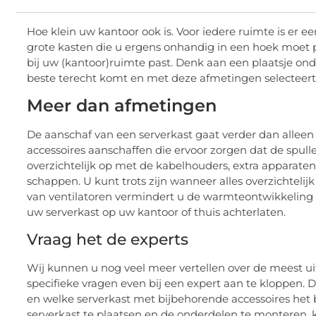
Hoe klein uw kantoor ook is. Voor iedere ruimte is er e
grote kasten die u ergens onhandig in een hoek moet p
bij uw (kantoor)ruimte past. Denk aan een plaatsje onde
beste terecht komt en met deze afmetingen selecteer
Meer dan afmetingen
De aanschaf van een serverkast gaat verder dan alleen 
accessoires aanschaffen die ervoor zorgen dat de spull
overzichtelijk op met de kabelhouders, extra apparaten
schappen. U kunt trots zijn wanneer alles overzichtelij
van ventilatoren vermindert u de warmteontwikkeling 
uw serverkast op uw kantoor of thuis achterlaten.
Vraag het de experts
Wij kunnen u nog veel meer vertellen over de meest u
specifieke vragen even bij een expert aan te kloppen.
en welke serverkast met bijbehorende accessoires het
serverkast te plaatsen en de onderdelen te monteren, k