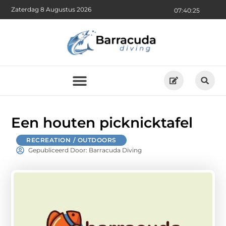
Zaterdag 8 Augustus 2026
07:40:26
Een houten picknicktafel
RECREATION / OUTDOORS
Gepubliceerd Door: Barracuda Diving