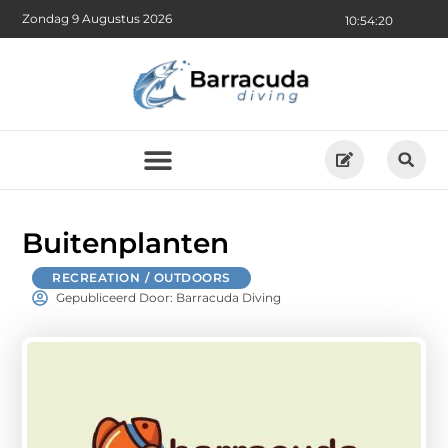
Zondag 9 Augustus 2026
10:54:21
Buitenplanten
RECREATION / OUTDOORS
Gepubliceerd Door: Barracuda Diving