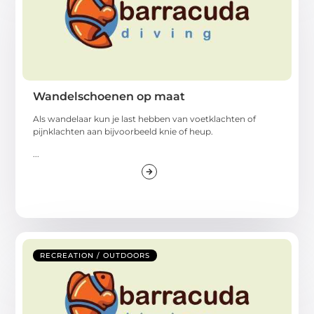
Wandelschoenen op maat
Als wandelaar kun je last hebben van voetklachten of
pijnklachten aan bijvoorbeeld knie of heup.
...
RECREATION / OUTDOORS