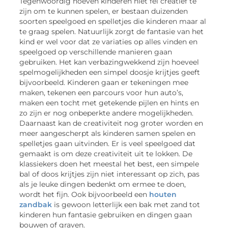
Tegenwoordig hoeven kinderen niet fel creatief te
zijn om te kunnen spelen, er bestaan duizenden
soorten speelgoed en spelletjes die kinderen maar al
te graag spelen. Natuurlijk zorgt de fantasie van het
kind er wel voor dat ze variaties op alles vinden en
speelgoed op verschillende manieren gaan
gebruiken. Het kan verbazingwekkend zijn hoeveel
spelmogelijkheden een simpel doosje krijtjes geeft
bijvoorbeeld. Kinderen gaan er tekeningen mee
maken, tekenen een parcours voor hun auto’s,
maken een tocht met getekende pijlen en hints en
zo zijn er nog onbeperkte andere mogelijkheden.
Daarnaast kan de creativiteit nog groter worden en
meer aangescherpt als kinderen samen spelen en
spelletjes gaan uitvinden. Er is veel speelgoed dat
gemaakt is om deze creativiteit uit te lokken. De
klassiekers doen het meestal het best, een simpele
bal of doos krijtjes zijn niet interessant op zich, pas
als je leuke dingen bedenkt om ermee te doen,
wordt het fijn. Ook bijvoorbeeld een
houten
zandbak
is gewoon letterlijk een bak met zand tot
kinderen hun fantasie gebruiken en dingen gaan
bouwen of graven.