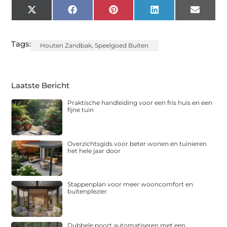
X
Facebook
Pinterest
LinkedIn
Email
(Twitter)
Tags:
Houten Zandbak
,
Speelgoed Buiten
Laatste Bericht
Praktische handleiding voor een fris huis en een
fijne tuin
Overzichtsgids voor beter wonen en tuinieren
het hele jaar door
Stappenplan voor meer wooncomfort en
buitenplezier
Dubbele poort automatiseren met een