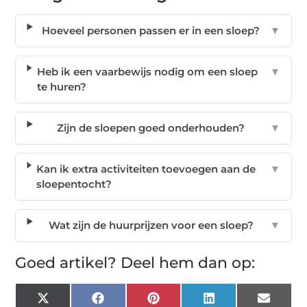
Hoeveel personen passen er in een sloep?
▼
Heb ik een vaarbewijs nodig om een sloep
▼
te huren?
Zijn de sloepen goed onderhouden?
▼
Kan ik extra activiteiten toevoegen aan de
▼
sloepentocht?
Wat zijn de huurprijzen voor een sloep?
▼
Goed artikel? Deel hem dan op:
X
Facebook
Pinterest
LinkedIn
Email