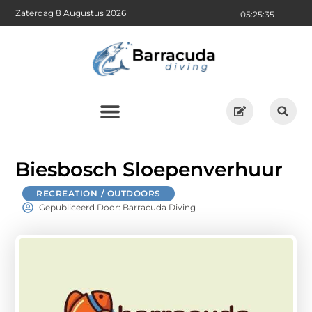
Zaterdag 8 Augustus 2026
05:25:36
Biesbosch Sloepenverhuur
RECREATION / OUTDOORS
Gepubliceerd Door: Barracuda Diving