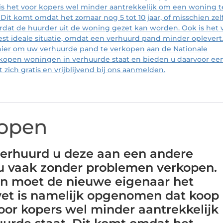
is het voor kopers wel minder aantrekkelijk om een woning t
Dit komt omdat het zomaar nog 5 tot 10 jaar, of misschien zel
rdat de huurder uit de woning gezet kan worden. Ook is het 
est ideale situatie, omdat een verhuurd pand minder oplevert
ier om uw verhuurde pand te verkopen aan de Nationale
j kopen woningen in verhuurde staat en bieden u daarvoor ee
zich gratis en vrijblijvend bij ons aanmelden.
kopen
verhuurd u deze aan een andere
u vaak zonder problemen verkopen.
n moet de nieuwe eigenaar het
wet is namelijk opgenomen dat koop
voor kopers wel minder aantrekkelijk