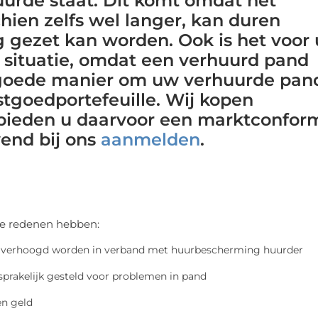
urde staat. Dit komt omdat het
chien zelfs wel langer, kan duren
 gezet kan worden. Ook is het voor 
e situatie, omdat een verhuurd pand
 goede manier om uw verhuurde pan
tgoedportefeuille. Wij kopen
 bieden u daarvoor een marktconfor
jvend bij ons
aanmelden
.
de redenen hebben:
ar verhoogd worden in verband met huurbescherming huurder
prakelijk gesteld voor problemen in pand
en geld