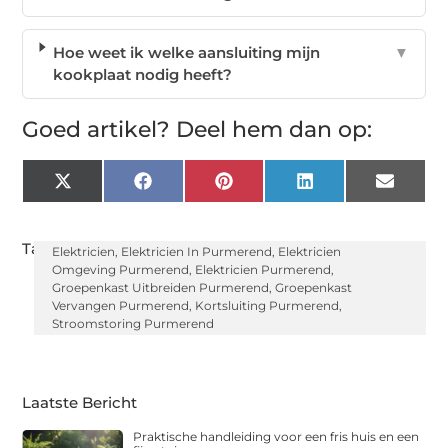
Hoe weet ik welke aansluiting mijn
▼
kookplaat nodig heeft?
Goed artikel? Deel hem dan op:
X
Facebook
Pinterest
LinkedIn
Email
(Twitter)
Tags:
Elektricien
,
Elektricien In Purmerend
,
Elektricien
Omgeving Purmerend
,
Elektricien Purmerend
,
Groepenkast Uitbreiden Purmerend
,
Groepenkast
Vervangen Purmerend
,
Kortsluiting Purmerend
,
Stroomstoring Purmerend
Laatste Bericht
Praktische handleiding voor een fris huis en een