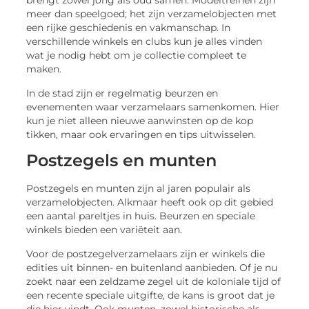
brengt zowel jong als oud samen. Modeltreinen zijn
meer dan speelgoed; het zijn verzamelobjecten met
een rijke geschiedenis en vakmanschap. In
verschillende winkels en clubs kun je alles vinden
wat je nodig hebt om je collectie compleet te
maken.
In de stad zijn er regelmatig beurzen en
evenementen waar verzamelaars samenkomen. Hier
kun je niet alleen nieuwe aanwinsten op de kop
tikken, maar ook ervaringen en tips uitwisselen.
Postzegels en munten
Postzegels en munten zijn al jaren populair als
verzamelobjecten. Alkmaar heeft ook op dit gebied
een aantal pareltjes in huis. Beurzen en speciale
winkels bieden een variëteit aan.
Voor de postzegelverzamelaars zijn er winkels die
edities uit binnen- en buitenland aanbieden. Of je nu
zoekt naar een zeldzame zegel uit de koloniale tijd of
een recente speciale uitgifte, de kans is groot dat je
die hier vindt. Ook munten, zowel historische als