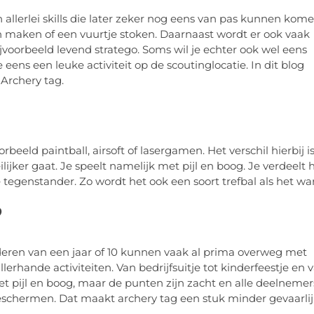
en allerlei skills die later zeker nog eens van pas kunnen kome
 maken of een vuurtje stoken. Daarnaast wordt er ook vaak
jvoorbeeld levend stratego. Soms wil je echter ook wel eens
eens een leuke activiteit op de scoutinglocatie. In dit blog
 Archery tag.
orbeeld paintball, airsoft of lasergamen. Het verschil hierbij i
ijker gaat. Je speelt namelijk met pijl en boog. Je verdeelt 
e tegenstander. Zo wordt het ook een soort trefbal als het wa
?
inderen van een jaar of 10 kunnen vaak al prima overweg met
lerhande activiteiten. Van bedrijfsuitje tot kinderfeestje en 
met pijl en boog, maar de punten zijn zacht en alle deelnemer
chermen. Dat maakt archery tag een stuk minder gevaarlij