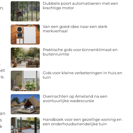
Dubbele poort automatiseren met een
n.
krachtige motor
Van een goed idee naar een sterk
merkverhaal
Praktische gids voor binnenklimaat en
buitenruimte
s
het
Gids voor kleine verbeteringen in huis en
re.
tuin
Overnachten op Ameland na een
avontuurlijke wadexcursie
van
s
Handboek voor een gezellige woning en
een onderhoudsvriendelijke tuin
k