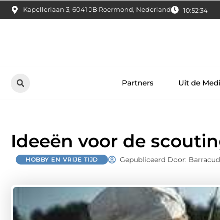
Kapellerlaan 3, 6041 JB Roermond, Nederland
10:52:36
Partners
Uit de Med
Ideeën voor de scouti
Gepubliceerd Door: Barracud
HOBBY EN VRIJE TIJD