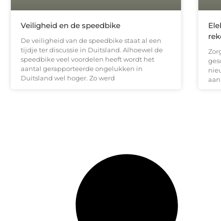
Veiligheid en de speedbike
Ele
rek
De veiligheid van de speedbike staat al een
tijdje ter discussie in Duitsland. Alhoewel de
Zorg
speedbike veel voordelen heeft wordt het
gesc
aantal gerapporteerde ongelukken in
nie
Duitsland wel hoger. Zo werd
aan