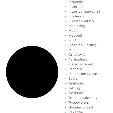
Industrie
Internet
Internet marketing
Kinderen
Kunst en Kitsch
Marketing
Media
Meubels
MKB
Mode en Kleding
Muziek
Onderwijs
Particuliere
dienstverlening
Rechten
Recreation / Outdoors
Sport
Telefonie
Testing
Toerisme
Tuin en buitenleven
Tweewielers
Uncategorized
Vakantie