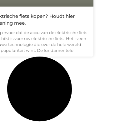
ktrische fiets kopen? Houdt hier
ening mee.
 ervoor dat de accu van de elektrische fiets
hikt is voor uw elektrische fiets. Het is een
uwe technologie die over de hele wereld
 populariteit wint. De fundamentele