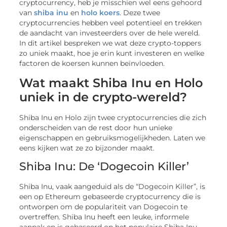
cryptocurrency, heb je misschien wel eens gehoord
van
shiba inu
en
holo koers
. Deze twee
cryptocurrencies hebben veel potentieel en trekken
de aandacht van investeerders over de hele wereld.
In dit artikel bespreken we wat deze crypto-toppers
zo uniek maakt, hoe je erin kunt investeren en welke
factoren de koersen kunnen beïnvloeden.
Wat maakt Shiba Inu en Holo
uniek in de crypto-wereld?
Shiba Inu en Holo zijn twee cryptocurrencies die zich
onderscheiden van de rest door hun unieke
eigenschappen en gebruiksmogelijkheden. Laten we
eens kijken wat ze zo bijzonder maakt.
Shiba Inu: De ‘Dogecoin Killer’
Shiba Inu, vaak aangeduid als de “Dogecoin Killer”, is
een op Ethereum gebaseerde cryptocurrency die is
ontworpen om de populariteit van Dogecoin te
overtreffen. Shiba Inu heeft een leuke, informele
aanpak en is gebaseerd op het populaire Shiba Inu-