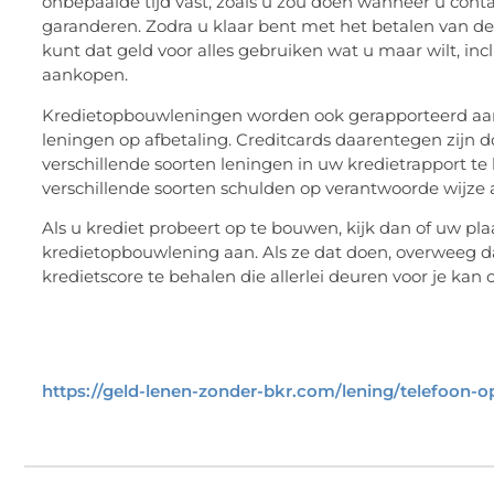
onbepaalde tijd vast, zoals u zou doen wanneer u cont
garanderen. Zodra u klaar bent met het betalen van de 
kunt dat geld voor alles gebruiken wat u maar wilt, in
aankopen.
Kredietopbouwleningen worden ook gerapporteerd aan 
leningen op afbetaling. Creditcards daarentegen zijn 
verschillende soorten leningen in uw kredietrapport te
verschillende soorten schulden op verantwoorde wijze a
Als u krediet probeert op te bouwen, kijk dan of uw p
kredietopbouwlening aan. Als ze dat doen, overweeg d
kredietscore te behalen die allerlei deuren voor je kan
https://geld-lenen-zonder-bkr.com/lening/telefoon-op