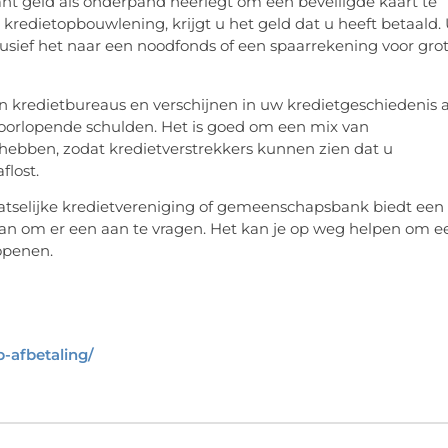
ant geld als onderpand neerlegt om een beveiligde kaart te
kredietopbouwlening, krijgt u het geld dat u heeft betaald.
clusief het naar een noodfonds of een spaarrekening voor gro
kredietbureaus en verschijnen in uw kredietgeschiedenis a
doorlopende schulden. Het is goed om een mix van
 hebben, zodat kredietverstrekkers kunnen zien dat u
flost.
laatselijke kredietvereniging of gemeenschapsbank biedt een
an om er een aan te vragen. Het kan je op weg helpen om e
 openen.
-afbetaling/