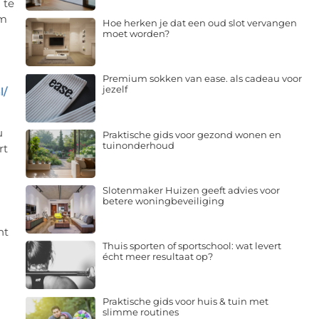
 te
om
Hoe herken je dat een oud slot vervangen
moet worden?
Premium sokken van ease. als cadeau voor
jezelf
l/
u
Praktische gids voor gezond wonen en
tuinonderhoud
rt
Slotenmaker Huizen geeft advies voor
betere woningbeveiliging
nt
Thuis sporten of sportschool: wat levert
écht meer resultaat op?
Praktische gids voor huis & tuin met
slimme routines