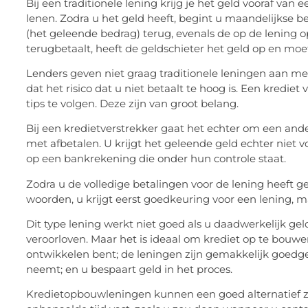
Bij een traditionele lening krijg je het geld vooraf v
lenen. Zodra u het geld heeft, begint u maandelijkse 
(het geleende bedrag) terug, evenals de op de lening 
terugbetaalt, heeft de geldschieter het geld op en moet
Lenders geven niet graag traditionele leningen aan m
dat het risico dat u niet betaalt te hoog is. Een kredie
tips te volgen. Deze zijn van groot belang.
Bij een kredietverstrekker gaat het echter om een and
met afbetalen. U krijgt het geleende geld echter niet v
op een bankrekening die onder hun controle staat.
Zodra u de volledige betalingen voor de lening heeft g
woorden, u krijgt eerst goedkeuring voor een lening, m
Dit type lening werkt niet goed als u daadwerkelijk ge
veroorloven. Maar het is ideaal om krediet op te bouw
ontwikkelen bent; de leningen zijn gemakkelijk goedge
neemt; en u bespaart geld in het proces.
Kredietopbouwleningen kunnen een goed alternatief zijn