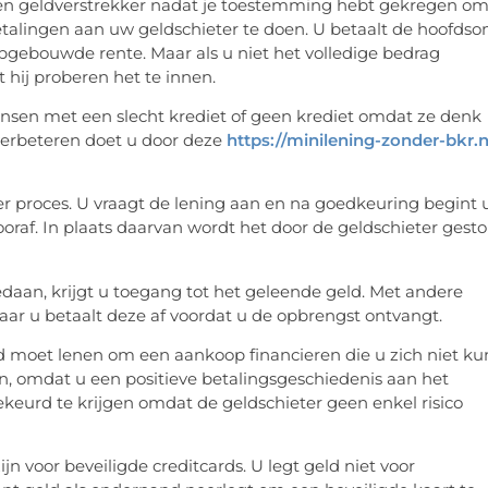
an een geldverstrekker nadat je toestemming hebt gekregen om
betalingen aan uw geldschieter te doen. U betaalt de hoofds
opgebouwde rente. Maar als u niet het volledige bedrag
 hij proberen het te innen.
ensen met een slecht krediet of geen krediet omdat ze denk
t verbeteren doet u door deze
https://minilening-zonder-bkr.n
er proces. U vraagt de lening aan en na goedkeuring begint 
ooraf. In plaats daarvan wordt het door de geldschieter gesto
edaan, krijgt u toegang tot het geleende geld. Met andere
aar u betaalt deze af voordat u de opbrengst ontvangt.
ld moet lenen om een aankoop financieren die u zich niet ku
en, omdat u een positieve betalingsgeschiedenis aan het
keurd te krijgen omdat de geldschieter geen enkel risico
 voor beveiligde creditcards. U legt geld niet voor