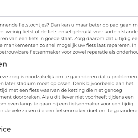
pannende fietstochtjes? Dan kan u maar beter op pad gaan m
l weinig fietst of de fiets enkel gebruikt voor korte afstande
en van een fiets in goede staat. Zorg daarom dat u tijdig e
ote mankementen zo snel mogelijk uw fiets laat repareren. In
betrouwbare fietsenmaker voor zowel reparatie als onderho
en
 Deze zorg is noodzakelijk om te garanderen dat u problemen
 een later stadium moet oplossen. Denk bijvoorbeeld aan het
tijd met een fiets waarvan de ketting die niet genoeg
nt doorbreken. Als u dit liever niet voorheeft tijdens een
 om even langs te gaan bij een fietsenmaker voor een tijdig
n de vele zaken die een fietsenmaker doet om te garander
vice