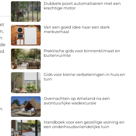
Dubbele poort automatiseren met een
krachtige motor
et
Van een goed idee naar een sterk
n,
merkverhaal
en
 de
ud.
Praktische gids voor binnenklimaat en
buitenruimte
Gids voor kleine verbeteringen in huis en
tuin
Overnachten op Ameland na een
avontuurlijke wadexcursie
en
Handboek voor een gezellige woning en
een onderhoudsvriendelijke tuin