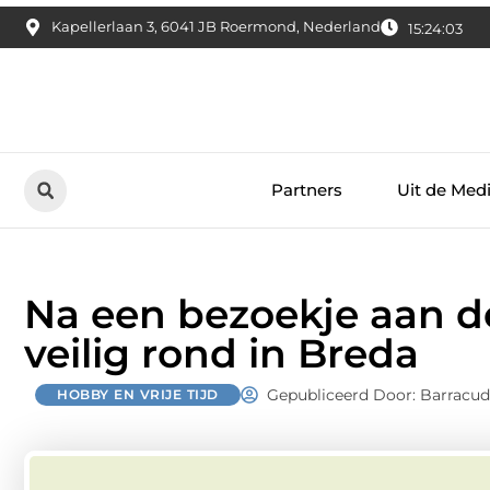
Kapellerlaan 3, 6041 JB Roermond, Nederland
15:24:04
Partners
Uit de Med
Na een bezoekje aan de
veilig rond in Breda
Gepubliceerd Door: Barracud
HOBBY EN VRIJE TIJD