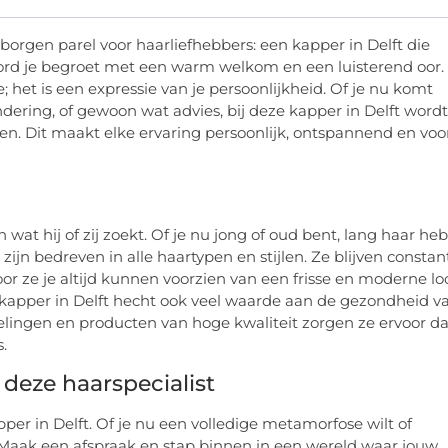
erborgen parel voor haarliefhebbers: een kapper in Delft die
rd je begroet met een warm welkom en een luisterend oor.
 het is een expressie van je persoonlijkheid. Of je nu komt
ering, of gewoon wat advies, bij deze kapper in Delft wordt
ren. Dit maakt elke ervaring persoonlijk, ontspannend en voo
 wat hij of zij zoekt. Of je nu jong of oud bent, lang haar heb
 zijn bedreven in alle haartypen en stijlen. Ze blijven constan
or ze je altijd kunnen voorzien van een frisse en moderne lo
 kapper in Delft hecht ook veel waarde aan de gezondheid v
lingen en producten van hoge kwaliteit zorgen ze ervoor da
.
deze haarspecialist
per in Delft. Of je nu een volledige metamorfose wilt of
 Maak een afspraak en stap binnen in een wereld waar jouw