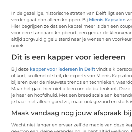
In de gezellige, historische straten van Delft ligt een v
verder gaat dan alleen knippen. Bij
Mienis Kapsalon
wo
Hier begrijpen ze dat een kapsel meer is dan een coupe;
voor een standaard knipbeurt, een gedurfde kleurverand
altijd zorgvuldig geluisterd naar je wensen en voorkeu
uniek.
Dit is een kapper voor iedereen
Bij deze
kapper voor iedereen in Delft
vindt elk persoon
of kort, krullend of steil, de experts van Mienis Kapsalon
bijleren over de nieuwste trends en technieken, waardo
Maar het gaat hier niet alleen om de buitenkant. Deze
je haar en hoofdhuid. Met een breed scala aan behande
je haar niet alleen goed zit, maar ook gezond en sterk is
Maak vandaag nog jouw afspraak bij 
Wacht niet langer en ervaar zelf de magie van deze kap
gewoon een kleine verandering, je bent altijd welkom.