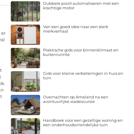
Dubbele poort automatiseren met een
krachtige motor
Van een goed idee naar een sterk
merkverhaal
 er
ral
Praktische gids voor binnenklimaat en
buitenruimte
t
Gids voor kleine verbeteringen in huis en
t
tuin
ok.
an
t
Overnachten op Ameland na een
avontuurlijke wadexcursie
Handboek voor een gezellige woning en
een onderhoudsvriendelijke tuin