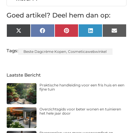
Goed artikel? Deel hem dan op:
X
Facebook
Pinterest
LinkedIn
Email
(Twitter)
Tags:
Beste Dagcrème Kopen
,
Cosmeticawebwinkel
Laatste Bericht
Praktische handleiding voor een fris huis en een
fijne tuin
Overzichtsgids voor beter wonen en tuinieren
het hele jaar door
Stappenplan voor meer wooncomfort en