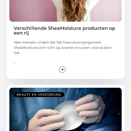
Verschillende SheaMoisture producten op
een rij
Veel mensen vinden dat het haarverzorgingsmerk
SheaMoisture zich richt op zwarte vrouwen, vooral door
het
...
BEAUTY EN VERZORGING