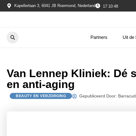
Kapellerlaan 3, 6041 JB Roermond, Nederland
17:10:48
Partners
Uit de
Van Lennep Kliniek: Dé s
en anti-aging
Gepubliceerd Door: Barracud
BEAUTY EN VERZORGING