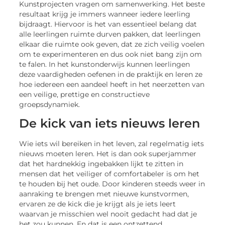
Kunstprojecten vragen om samenwerking. Het beste
resultaat krijg je immers wanneer iedere leerling
bijdraagt. Hiervoor is het van essentieel belang dat
alle leerlingen ruimte durven pakken, dat leerlingen
elkaar die ruimte ook geven, dat ze zich veilig voelen
om te experimenteren en dus ook niet bang zijn om
te falen. In het kunstonderwijs kunnen leerlingen
deze vaardigheden oefenen in de praktijk en leren ze
hoe iedereen een aandeel heeft in het neerzetten van
een veilige, prettige en constructieve
groepsdynamiek.
De kick van iets nieuws leren
Wie iets wil bereiken in het leven, zal regelmatig iets
nieuws moeten leren. Het is dan ook superjammer
dat het hardnekkig ingebakken lijkt te zitten in
mensen dat het veiliger of comfortabeler is om het
te houden bij het oude. Door kinderen steeds weer in
aanraking te brengen met nieuwe kunstvormen,
ervaren ze de kick die je krijgt als je iets leert
waarvan je misschien wel nooit gedacht had dat je
het zou kunnen. En dat is een ontzettend