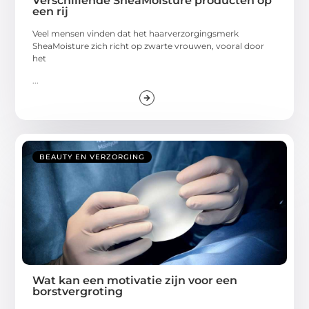
Verschillende SheaMoisture producten op
een rij
Veel mensen vinden dat het haarverzorgingsmerk
SheaMoisture zich richt op zwarte vrouwen, vooral door
het
...
BEAUTY EN VERZORGING
Wat kan een motivatie zijn voor een
borstvergroting