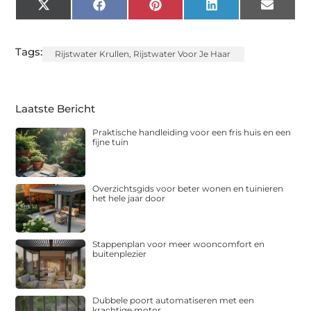
X
Facebook
Pinterest
LinkedIn
Email
(Twitter)
Tags:
Rijstwater Krullen
,
Rijstwater Voor Je Haar
Laatste Bericht
Praktische handleiding voor een fris huis en een
fijne tuin
Overzichtsgids voor beter wonen en tuinieren
het hele jaar door
Stappenplan voor meer wooncomfort en
buitenplezier
Dubbele poort automatiseren met een
krachtige motor