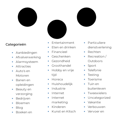
Entertainment
Particuliere
Categorieën
Eten en drinken
dienstverlening
Financieel
Rechten
Aanbiedingen
Geschenken
Recreation /
Afvalverwerking
Gezondheid
Outdoors
Alarmsysteem
Groothandel
Sport
Attracties
Hobby en vrije
Telefonie
Auto's en
tijd
Testing
Motoren
Horeca
Toerisme
Banen en
Huishoudelijk
Tuin en
opleidingen
Industrie
buitenleven
Beauty en
Internet
Tweewielers
verzorging
Internet
Uncategorized
Bedrijven
marketing
Vakantie
Bloemen
Kinderen
Verbouwen
Blog
Kunst en Kitsch
Vervoer en
Boeken en