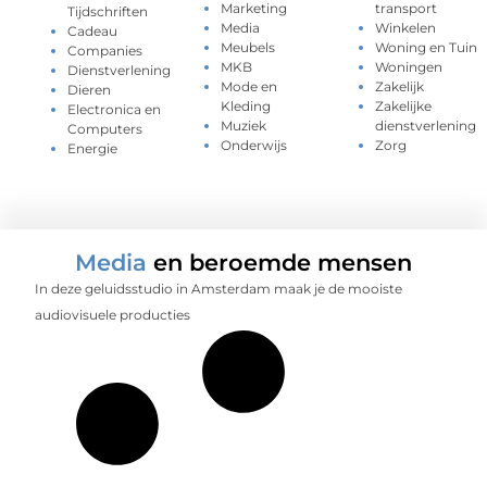
Marketing
transport
Tijdschriften
Media
Winkelen
Cadeau
Meubels
Woning en Tuin
Companies
MKB
Woningen
Dienstverlening
Mode en
Zakelijk
Dieren
Kleding
Zakelijke
Electronica en
Muziek
dienstverlening
Computers
Onderwijs
Zorg
Energie
Media
en beroemde mensen
In deze geluidsstudio in Amsterdam maak je de mooiste
audiovisuele producties