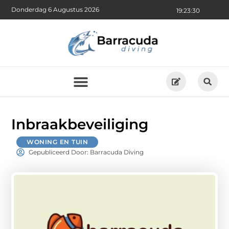
Donderdag 6 Augustus 2026
19:23:32
Inbraakbeveiliging
WONING EN TUIN
Gepubliceerd Door: Barracuda Diving