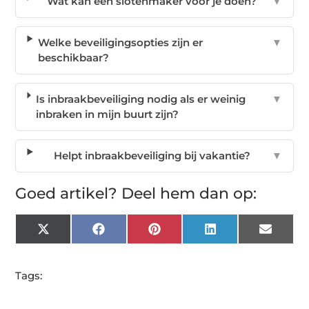
Wat kan een slotenmaker voor je doen?
▼
Welke beveiligingsopties zijn er
▼
beschikbaar?
Is inbraakbeveiliging nodig als er weinig
▼
inbraken in mijn buurt zijn?
Helpt inbraakbeveiliging bij vakantie?
▼
Goed artikel? Deel hem dan op:
X
Facebook
Pinterest
LinkedIn
Email
(Twitter)
Tags: