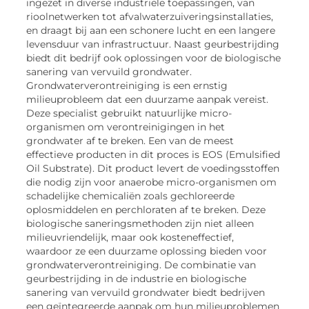
ingezet in diverse industriële toepassingen, van
rioolnetwerken tot afvalwaterzuiveringsinstallaties,
en draagt bij aan een schonere lucht en een langere
levensduur van infrastructuur. Naast geurbestrijding
biedt dit bedrijf ook oplossingen voor de biologische
sanering van vervuild grondwater.
Grondwaterverontreiniging is een ernstig
milieuprobleem dat een duurzame aanpak vereist.
Deze specialist gebruikt natuurlijke micro-
organismen om verontreinigingen in het
grondwater af te breken. Een van de meest
effectieve producten in dit proces is EOS (Emulsified
Oil Substrate). Dit product levert de voedingsstoffen
die nodig zijn voor anaerobe micro-organismen om
schadelijke chemicaliën zoals gechloreerde
oplosmiddelen en perchloraten af te breken. Deze
biologische saneringsmethoden zijn niet alleen
milieuvriendelijk, maar ook kosteneffectief,
waardoor ze een duurzame oplossing bieden voor
grondwaterverontreiniging. De combinatie van
geurbestrijding in de industrie en biologische
sanering van vervuild grondwater biedt bedrijven
een geïntegreerde aanpak om hun milieuproblemen