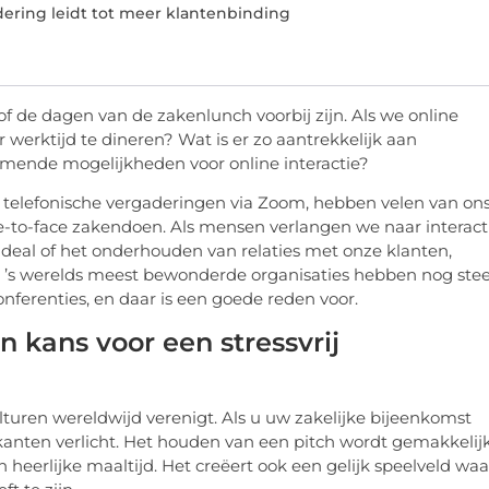
dering leidt tot meer klantenbinding
 of de dagen van de zakenlunch voorbij zijn. Als we online
werktijd te dineren? Wat is er zo aantrekkelijk aan
mende mogelijkheden voor online interactie?
t telefonische vergaderingen via Zoom, hebben velen van on
e-to-face zakendoen. Als mensen verlangen we naar interacti
deal of het onderhouden van relaties met onze klanten,
an ’s werelds meest bewonderde organisaties hebben nog ste
nferenties, en daar is een goede reden voor.
 kans voor een stressvrij
culturen wereldwijd verenigt. Als u uw zakelijke bijeenkomst
 kanten verlicht. Het houden van een pitch wordt gemakkelij
 heerlijke maaltijd. Het creëert ook een gelijk speelveld waa
t te zijn.