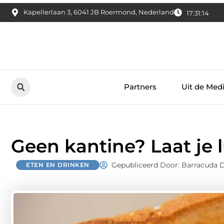
Kapellerlaan 3, 6041 JB Roermond, Nederland
17:31:16
Partners
Uit de Med
Geen kantine? Laat je
Gepubliceerd Door: Barracuda D
ETEN EN DRINKEN