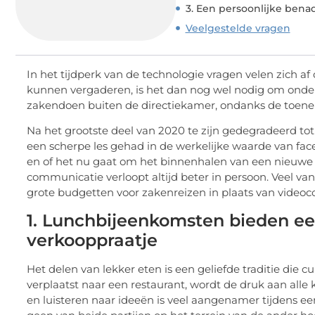
3. Een persoonlijke bena
Veelgestelde vragen
In het tijdperk van de technologie vragen velen zich af
kunnen vergaderen, is het dan nog wel nodig om onder 
zakendoen buiten de directiekamer, ondanks de toene
Na het grootste deel van 2020 te zijn gedegradeerd to
een scherpe les gehad in de werkelijke waarde van fac
en of het nu gaat om het binnenhalen van een nieuwe 
communicatie verloopt altijd beter in persoon. Veel v
grote budgetten voor zakenreizen in plaats van videoco
1. Lunchbijeenkomsten bieden een
verkooppraatje
Het delen van lekker eten is een geliefde traditie die 
verplaatst naar een restaurant, wordt de druk aan alle
en luisteren naar ideeën is veel aangenamer tijdens een
geen van beide partijen op het terrein van de ander hoef