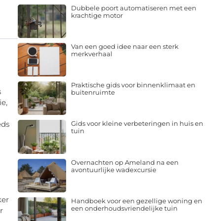
Dubbele poort automatiseren met een
krachtige motor
Van een goed idee naar een sterk
merkverhaal
Praktische gids voor binnenklimaat en
s
buitenruimte
e,
eds
Gids voor kleine verbeteringen in huis en
tuin
Overnachten op Ameland na een
avontuurlijke wadexcursie
ker
Handboek voor een gezellige woning en
een onderhoudsvriendelijke tuin
r