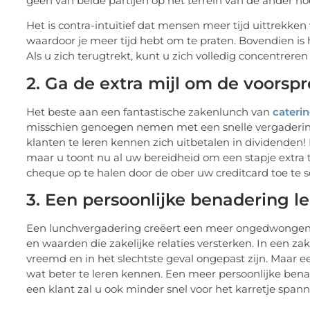
Het is contra-intuïtief dat mensen meer tijd uittrekk
waardoor je meer tijd hebt om te praten. Bovendien is h
Als u zich terugtrekt, kunt u zich volledig concentreren
2. Ga de extra mijl om de voorsp
Het beste aan een fantastische zakenlunch van
cateri
misschien genoegen nemen met een snelle vergaderin
klanten te leren kennen zich uitbetalen in dividenden!
maar u toont nu al uw bereidheid om een stapje extra t
cheque op te halen door de ober uw creditcard toe te s
3. Een persoonlijke benadering l
Een lunchvergadering creëert een meer ongedwongen 
en waarden die zakelijke relaties versterken. In een z
vreemd en in het slechtste geval ongepast zijn. Maar e
wat beter te leren kennen. Een meer persoonlijke be
een klant zal u ook minder snel voor het karretje span