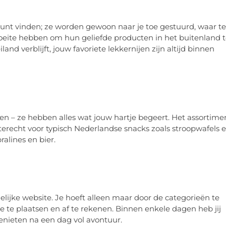
unt vinden; ze worden gewoon naar je toe gestuurd, waar te
 moeite hebben om hun geliefde producten in het buitenland 
and verblijft, jouw favoriete lekkernijen zijn altijd binnen
eten – ze hebben alles wat jouw hartje begeert. Het assortime
r terecht voor typisch Nederlandse snacks zoals stroopwafels 
ralines en bier.
lijke website. Je hoeft alleen maar door de categorieën te
 te plaatsen en af te rekenen. Binnen enkele dagen heb jij
genieten na een dag vol avontuur.