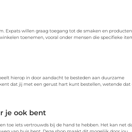
rm. Expats willen graag toegang tot de smaken en producten
e winkelen toenemen, vooral onder mensen die specifieke ite
peelt hierop in door aandacht te besteden aan duurzame
nt dat jij met een gerust hart kunt bestellen, wetende dat 
 je ook bent
f en toe iets vertrouwds bij de hand te hebben. Het kan net d
er weg van huis bent. Deze shop maakt dit mogelijk door jou