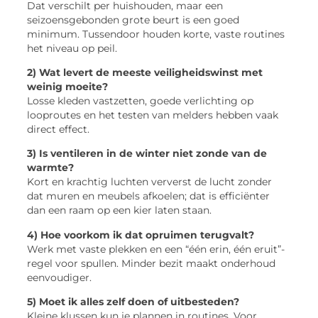
Dat verschilt per huishouden, maar een
seizoensgebonden grote beurt is een goed
minimum. Tussendoor houden korte, vaste routines
het niveau op peil.
2) Wat levert de meeste veiligheidswinst met
weinig moeite?
Losse kleden vastzetten, goede verlichting op
looproutes en het testen van melders hebben vaak
direct effect.
3) Is ventileren in de winter niet zonde van de
warmte?
Kort en krachtig luchten ververst de lucht zonder
dat muren en meubels afkoelen; dat is efficiënter
dan een raam op een kier laten staan.
4) Hoe voorkom ik dat opruimen terugvalt?
Werk met vaste plekken en een “één erin, één eruit”-
regel voor spullen. Minder bezit maakt onderhoud
eenvoudiger.
5) Moet ik alles zelf doen of uitbesteden?
Kleine klussen kun je plannen in routines. Voor