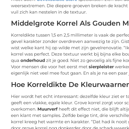
weersextremen. Die diepere groeven breken de kracht 
vuil zich kan nestelen in de textuur.
Middelgrote Korrel Als Gouden
Korreldikte tussen 1,5 en 2,5 millimeter is vaak de perf
gevel karakter zonder overdreven aanwezig te zijn. Gi
wist welke kant hij op wilde met zijn gevelrenovatie. “Ik
korrel was perfect. Deze textuur werkt bij bijna elke bouw
qua
onderhoud
zit je goed. Niet zo gevoelig als fijne
Voor mensen die voor het eerst met
sierpleister
werken 
eigenlijk niet veel mee fout gaan. En als je na een paar
Hoe Korreldikte De Kleurwaarne
Hier wordt het echt interessant: dezelfde kleur ziet er to
geeft een vlakke, egale kleur. Grove korrel zorgt voor 
overkomen.
Muurverf
heeft dit effect niet, die blijft a
een klant met samples. Zelfde beige tint, drie verschillen
korrel kreeg het warmte en karakter. “Dat had ik nooi
door grove korrel nog donkerder door de schaduwwerkin