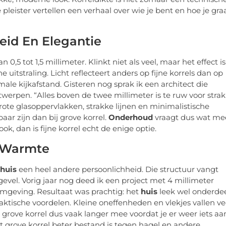
e pleister vertellen een verhaal over wie je bent en hoe je gra
eid En Elegantie
0,5 tot 1,5 millimeter. Klinkt niet als veel, maar het effect is
uitstraling. Licht reflecteert anders op fijne korrels dan op
male kijkafstand. Gisteren nog sprak ik een architect die
twerpen. “Alles boven de twee millimeter is te ruw voor stra
j grote glasoppervlakken, strakke lijnen en minimalistische
baar zijn dan bij grove korrel.
Onderhoud
vraagt dus wat me
ok, dan is fijne korrel echt de enige optie.
n Warmte
huis
een heel andere persoonlichheid. Die structuur vangt
gevel. Vorig jaar nog deed ik een project met 4 millimeter
e omgeving. Resultaat was prachtig: het
huis
leek wel onderde
ktische voordelen. Kleine oneffenheden en vlekjes vallen ve
grove korrel dus vaak langer mee voordat je er weer iets aa
t grove korrel beter bestand is tegen hagel en andere