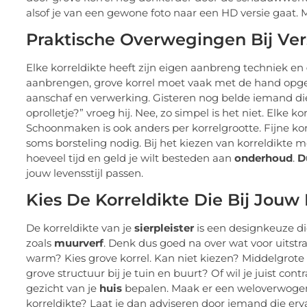
alsof je van een gewone foto naar een HD versie gaat. M
Praktische Overwegingen Bij Ver
Elke korreldikte heeft zijn eigen aanbreng techniek en
aanbrengen, grove korrel moet vaak met de hand opge
aanschaf en verwerking. Gisteren nog belde iemand die
oprolletje?” vroeg hij. Nee, zo simpel is het niet. Elk
Schoonmaken is ook anders per korrelgrootte. Fijne kor
soms borsteling nodig. Bij het kiezen van korreldikte mo
hoeveel tijd en geld je wilt besteden aan
onderhoud
.
D
jouw levensstijl passen.
Kies De Korreldikte Die Bij Jou
De korreldikte van je
sierpleister
is een designkeuze di
zoals
muurverf
. Denk dus goed na over wat voor uitstral
warm? Kies grove korrel. Kan niet kiezen? Middelgrote k
grove structuur bij je tuin en buurt? Of wil je juist cont
gezicht van je
huis
bepalen. Maak er een weloverwogen 
korreldikte? Laat je dan adviseren door iemand die erv