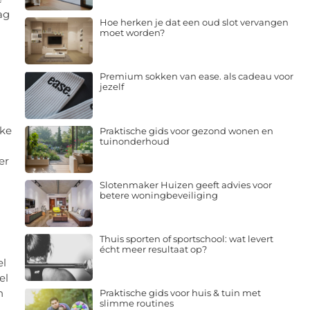
ag
Hoe herken je dat een oud slot vervangen
moet worden?
Premium sokken van ease. als cadeau voor
jezelf
kke
Praktische gids voor gezond wonen en
tuinonderhoud
er
Slotenmaker Huizen geeft advies voor
betere woningbeveiliging
Thuis sporten of sportschool: wat levert
écht meer resultaat op?
el
el
n
Praktische gids voor huis & tuin met
slimme routines