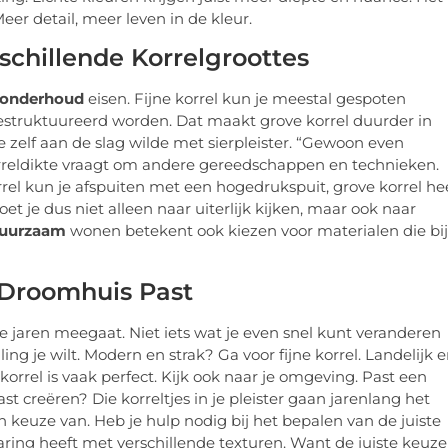
eer detail, meer leven in de kleur.
schillende Korrelgroottes
onderhoud
eisen. Fijne korrel kun je meestal gespoten
struktuureerd worden. Dat maakt grove korrel duurder in
 zelf aan de slag wilde met sierpleister. “Gewoon even
e korreldikte vraagt om andere gereedschappen en technieken.
rel kun je afspuiten met een hogedrukspuit, grove korrel he
et je dus niet alleen naar uiterlijk kijken, maar ook naar
uurzaam
wonen betekent ook kiezen voor materialen die bij
w Droomhuis Past
e jaren meegaat. Niet iets wat je even snel kunt veranderen
ing je wilt. Modern en strak? Ga voor fijne korrel. Landelijk 
orrel is vaak perfect. Kijk ook naar je omgeving. Past een
rast creëren? Die korreltjes in je pleister gaan jarenlang het
keuze van. Heb je hulp nodig bij het bepalen van de juiste
aring heeft met verschillende texturen. Want de juiste keuze