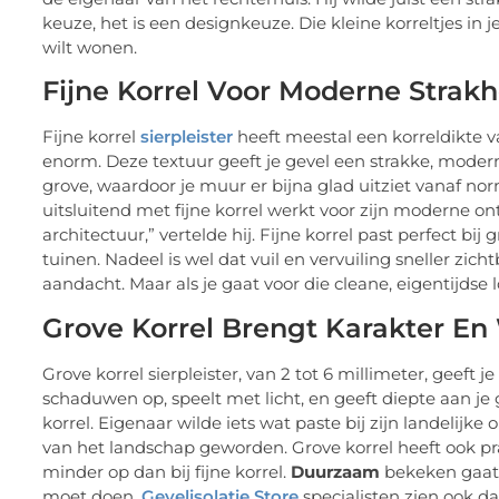
keuze, het is een designkeuze. Die kleine korreltjes in j
wilt wonen.
Fijne Korrel Voor Moderne Strakh
Fijne korrel
sierpleister
heeft meestal een korreldikte van 
enorm. Deze textuur geeft je gevel een strakke, moderne 
grove, waardoor je muur er bijna glad uitziet vanaf nor
uitsluitend met fijne korrel werkt voor zijn moderne on
architectuur,” vertelde hij. Fijne korrel past perfect bi
tuinen. Nadeel is wel dat vuil en vervuiling sneller zicht
aandacht. Maar als je gaat voor die cleane, eigentijdse lo
Grove Korrel Brengt Karakter E
Grove korrel sierpleister, van 2 tot 6 millimeter, geeft je
schaduwen op, speelt met licht, en geeft diepte aan je 
korrel. Eigenaar wilde iets wat paste bij zijn landelijk
van het landschap geworden. Grove korrel heeft ook pra
minder op dan bij fijne korrel.
Duurzaam
bekeken gaat 
moet doen.
Gevelisolatie Store
specialisten zien ook da