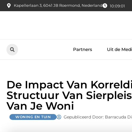
Kapellerlaan 3, 6041 JB Roermond, Nederland
10:09:02
Partners
Uit de Med
De Impact Van Korreldi
Structuur Van Sierpleis
Van Je Woni
Gepubliceerd Door: Barracuda D
WONING EN TUIN