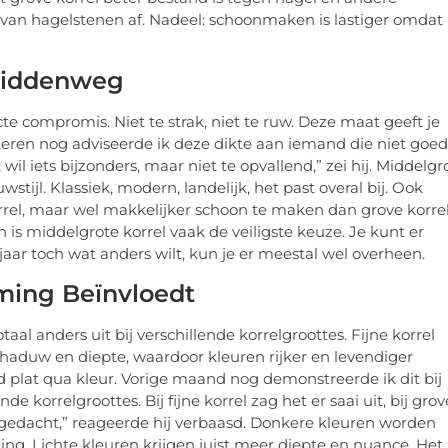
van hagelstenen af. Nadeel: schoonmaken is lastiger omdat
 Middenweg
ecte compromis. Niet te strak, niet te ruw. Deze maat geeft je
steren nog adviseerde ik deze dikte aan iemand die niet goed
 wil iets bijzonders, maar niet te opvallend,” zei hij. Middelgr
stijl. Klassiek, modern, landelijk, het past overal bij. Ook
 korrel, maar wel makkelijker schoon te maken dan grove korrel
is middelgrote korrel vaak de veiligste keuze. Je kunt er
 jaar toch wat anders wilt, kun je er meestal wel overheen.
ming Beïnvloedt
taal anders uit bij verschillende korrelgroottes. Fijne korrel
schaduw en diepte, waardoor kleuren rijker en levendiger
ltijd plat qua kleur. Vorige maand nog demonstreerde ik dit bij
de korrelgroottes. Bij fijne korrel zag het er saai uit, bij grov
t gedacht,” reageerde hij verbaasd. Donkere kleuren worden
g. Lichte kleuren krijgen juist meer diepte en nuance. Het 