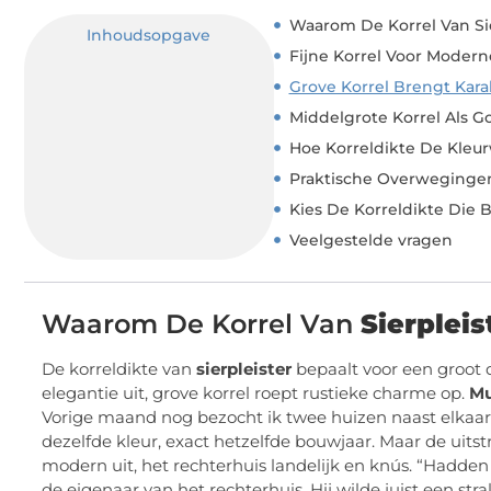
Waarom De Korrel Van Si
Inhoudsopgave
Fijne Korrel Voor Modern
Grove Korrel Brengt Kar
Middelgrote Korrel Als
Hoe Korreldikte De Kleu
Praktische Overwegingen 
Kies De Korreldikte Die 
Veelgestelde vragen
Waarom De Korrel Van
Sierpleis
De korreldikte van
sierpleister
bepaalt voor een groot 
elegantie uit, grove korrel roept rustieke charme op.
Mu
Vorige maand nog bezocht ik twee huizen naast elkaar. L
dezelfde kleur, exact hetzelfde bouwjaar. Maar de uitst
modern uit, het rechterhuis landelijk en knús. “Hadden
de eigenaar van het rechterhuis. Hij wilde juist een st