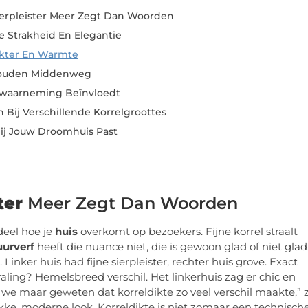
erpleister Meer Zegt Dan Woorden
e Strakheid En Elegantie
akter En Warmte
 Gouden Middenweg
rwaarneming Beïnvloedt
Bij Verschillende Korrelgroottes
Bij Jouw Droomhuis Past
ter
Meer Zegt Dan Woorden
deel hoe je
huis
overkomt op bezoekers. Fijne korrel straalt
urverf
heeft die nuance niet, die is gewoon glad of niet glad
inker huis had fijne sierpleister, rechter huis grove. Exact
raling? Hemelsbreed verschil. Het linkerhuis zag er chic en
 we maar geweten dat korreldikte zo veel verschil maakte,” z
rakke, moderne look. Korreldikte is niet zomaar een technisch