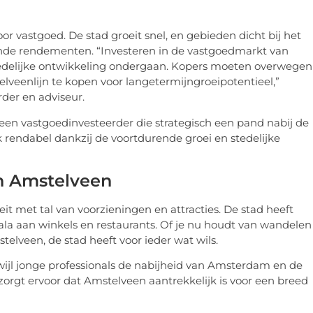
r vastgoed. De stad groeit snel, en gebieden dicht bij het
nde rendementen. “Investeren in de vastgoedmarkt van
 stedelijke ontwikkeling ondergaan. Kopers moeten overwegen
eenlijn te kopen voor langetermijngroeipotentieel,”
der en adviseur.
 een vastgoedinvesteerder die strategisch een pand nabij de
 rendabel dankzij de voortdurende groei en stedelijke
in Amstelveen
t met tal van voorzieningen en attracties. De stad heeft
ala aan winkels en restaurants. Of je nu houdt van wandelen
elveen, de stad heeft voor ieder wat wils.
wijl jonge professionals de nabijheid van Amsterdam en de
orgt ervoor dat Amstelveen aantrekkelijk is voor een breed