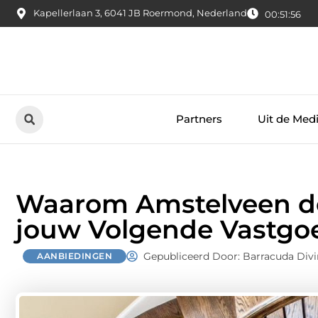
Kapellerlaan 3, 6041 JB Roermond, Nederland
00:51:57
Partners
Uit de Med
Waarom Amstelveen de
jouw Volgende Vastgoe
Gepubliceerd Door: Barracuda Div
AANBIEDINGEN