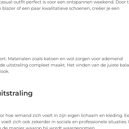
casual outfit perfect is voor een ontspannen weekend. Door 
 blazer of een paar kwalitatieve schoenen, creëer je een
fort. Materialen zoals katoen en wol zorgen voor ademend
 uitstraling compleet maakt. Het vinden van de juiste bal
look.
tstraling
r hoe iemand zich voelt in zijn eigen lichaam en kleding. E
oelt zich ook zekerder in sociale en professionele situaties. 
 en de manier waarop hij wordt waargenomen.