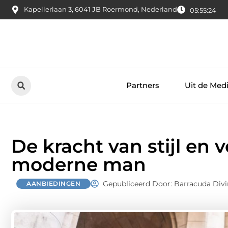
Kapellerlaan 3, 6041 JB Roermond, Nederland
05:55:25
Partners
Uit de Med
De kracht van stijl en 
moderne man
Gepubliceerd Door: Barracuda Div
AANBIEDINGEN