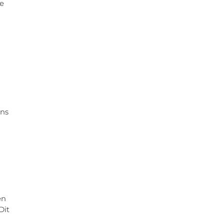
te
ans
en
Dit