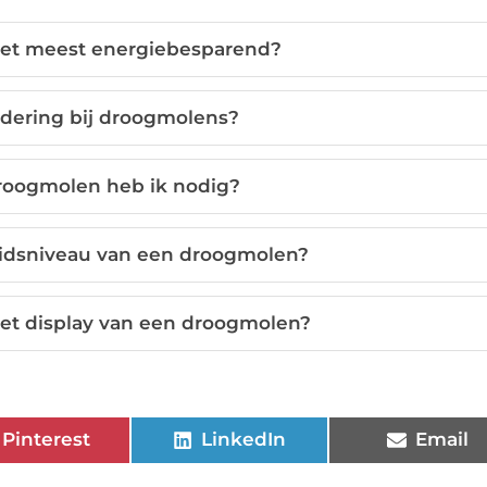
het meest energiebesparend?
dering bij droogmolens?
droogmolen heb ik nodig?
luidsniveau van een droogmolen?
et display van een droogmolen?
Pinterest
LinkedIn
Email