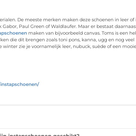
aterialen. De meeste merken maken deze schoenen in leer of 
 Gabor, Paul Green of Waldlaufer. Maar er bestaat daarnaas
tapschoenen
maken van bijvoorbeeld canvas. Toms is een he
ken die dit brengen zoals toni pons, kanna, ugg en nog veel
e winter zie je voornamelijk leer, nubuck, suède of een mooi
instapschoenen/
ijn instapschoenen geschikt?