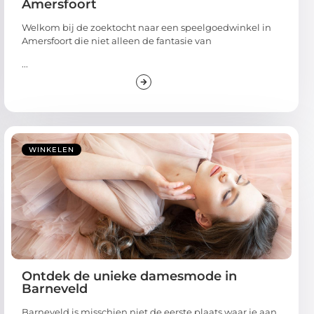
Amersfoort
Welkom bij de zoektocht naar een speelgoedwinkel in
Amersfoort die niet alleen de fantasie van
...
WINKELEN
Ontdek de unieke damesmode in
Barneveld
Barneveld is misschien niet de eerste plaats waar je aan