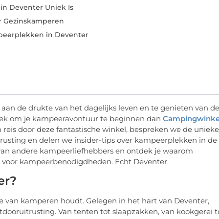
n Deventer Uniek Is
or Gezinskamperen
mpeerplekken in Deventer
n de drukte van het dagelijks leven en te genieten van d
 plek om je kampeeravontuur te beginnen dan
Campingwinke
 reis door deze fantastische winkel, bespreken we de unieke
rusting en delen we insider-tips over kampeerplekken in de
 van andere kampeerliefhebbers en ontdek je waarom
s voor kampeerbenodigdheden. Echt Deventer.
er?
ie van kamperen houdt. Gelegen in het hart van Deventer,
dooruitrusting. Van tenten tot slaapzakken, van kookgerei t