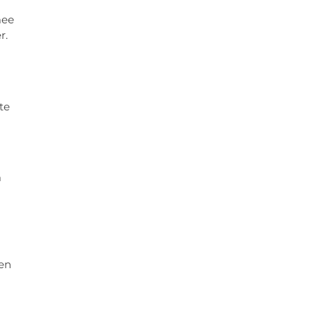
mee
r.
te
m
 en