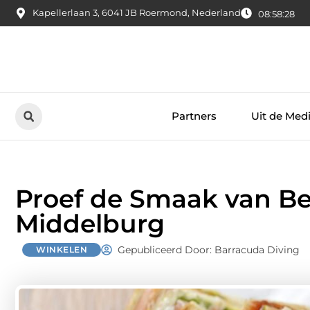
Kapellerlaan 3, 6041 JB Roermond, Nederland
08:58:29
Partners
Uit de Med
Proef de Smaak van Be
Middelburg
Gepubliceerd Door: Barracuda Diving
WINKELEN