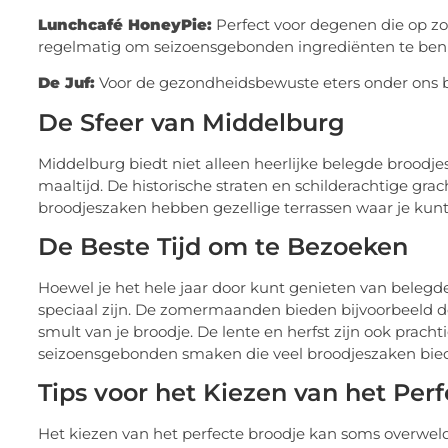
Lunchcafé HoneyPie:
Perfect voor degenen die op zo
regelmatig om seizoensgebonden ingrediënten te ben
De Juf:
Voor de gezondheidsbewuste eters onder ons b
De Sfeer van Middelburg
Middelburg biedt niet alleen heerlijke belegde broodje
maaltijd. De historische straten en schilderachtige g
broodjeszaken hebben gezellige terrassen waar je kunt z
De Beste Tijd om te Bezoeken
Hoewel je het hele jaar door kunt genieten van belegde 
speciaal zijn. De zomermaanden bieden bijvoorbeeld de 
smult van je broodje. De lente en herfst zijn ook prach
seizoensgebonden smaken die veel broodjeszaken bie
Tips voor het Kiezen van het Per
Het kiezen van het perfecte broodje kan soms overweldig