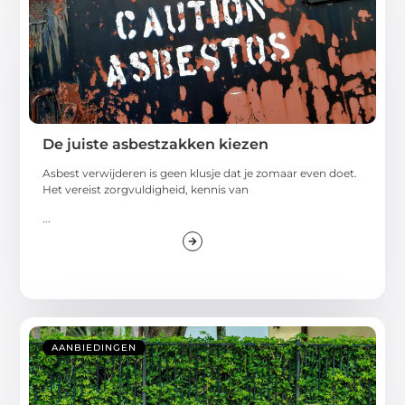
De juiste asbestzakken kiezen
Asbest verwijderen is geen klusje dat je zomaar even doet.
Het vereist zorgvuldigheid, kennis van
...
AANBIEDINGEN