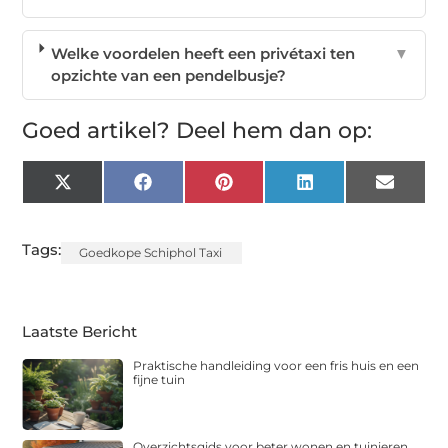
Welke voordelen heeft een privétaxi ten
▼
opzichte van een pendelbusje?
Goed artikel? Deel hem dan op:
X
Facebook
Pinterest
LinkedIn
Email
(Twitter)
Tags:
Goedkope Schiphol Taxi
Laatste Bericht
Praktische handleiding voor een fris huis en een
fijne tuin
Overzichtsgids voor beter wonen en tuinieren