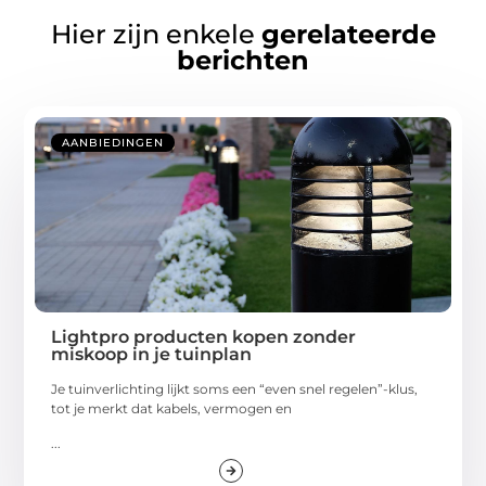
Hier zijn enkele
gerelateerde
berichten
AANBIEDINGEN
Lightpro producten kopen zonder
miskoop in je tuinplan
Je tuinverlichting lijkt soms een “even snel regelen”-klus,
tot je merkt dat kabels, vermogen en
...