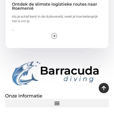
Ontdek de slimste logistieke routes naar
Roemenië
Als je actief bent in de duikwereld, weet je hoe belangrijk
het is om je
...
Onze informatie
Goedkope linkbuilding: een slimme zet of een dure vergissing?
Verdien geld met je website: de realiteit achter het digitale verdienmodel