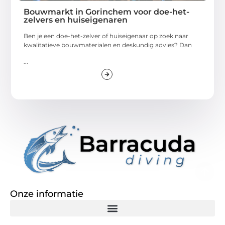
Bouwmarkt in Gorinchem voor doe-het-
zelvers en huiseigenaren
Ben je een doe-het-zelver of huiseigenaar op zoek naar
kwalitatieve bouwmaterialen en deskundig advies? Dan
...
Onze informatie
Goedkope linkbuilding: een slimme zet of een dure vergissing?
Verdien geld met je website: de realiteit achter het digitale verdienmodel