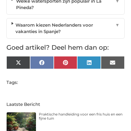
Welke watersporten zijn populair in La
▼
Pineda?
Waarom kiezen Nederlanders voor
▼
vakanties in Spanje?
Goed artikel? Deel hem dan op:
X
Facebook
Pinterest
LinkedIn
Email
(Twitter)
Tags:
Laatste Bericht
Praktische handleiding voor een fris huis en een
fijne tuin